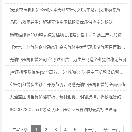
[无油空压机租赁公司]探索无油空压机租赁市场，找到你的‘黄金搭档
品质与效率并重：解锁无油空压机租赁优质供应商的秘诀
通威硅能源20万吨高纯晶硅项目加紧建设中，新质生产力加速提升
【大宗工业气体企业动态】金宏气体中大型现场制气项目再取新突破
无油空压机租赁公司-亿思达租赁：为生产制造企业提供稳定气源
[空压机租赁价格]安全高效，专业护航：选择空压机租赁的智慧考量
空压机租赁多少钱？开源节流，洞悉无油空压机租赁的全面价值
无油空压机租赁价格解析：精打细算，明智选择：揭秘租赁的经济账
ISO 8573 Class 0等级认证，压缩空气含油的最高标准详解
共415条
1
2
3
4
5
下一页
最后一页