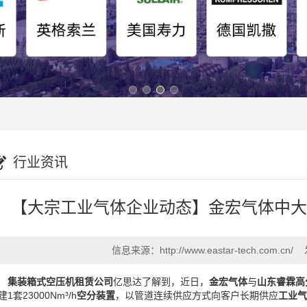
行业资讯
【大宗工业气体企业动态】金宏气体中大
信息来源：
http://www.eastar-tech.com.cn/
集装箱式空压机租赁公司
亿思达了解到，近日，
金宏气体
与
山东睿霖高
建1套23000Nm³/h
空分装置
，以管道连续供应方式向客户长期供应
工业气