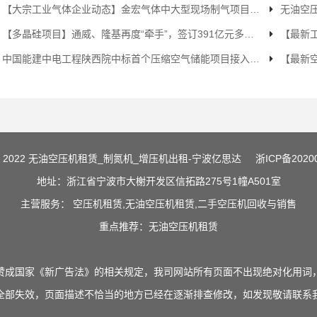
【大宗工业气体企业动态】金宏气体中大型现场制气项目再取新突破
无油空压
【多晶硅项目】通威、隆基再度“牵手”，签订391亿元多晶硅长单
【最新工
中国能建中电工程陕西院中标首个压缩空气储能项目接入系统设计
【最新空
 2022 无油空压机租赁_制氮机_增压机出租-宁波亿思达
浙ICP备2020
地址：浙江省宁波市大榭开发区信拓路275号1幢A501室
主营服务： 空压机租赁,无油空压机租赁,二手空压机回收与销售
重点推荐：无油空压机租赁
赞成国家《新广告法》的相关规定，我司网站所有页面不出现绝对化用词
全部失效，页面描述不恰当的地方已经在逐渐排查修改，如发现敬请联系