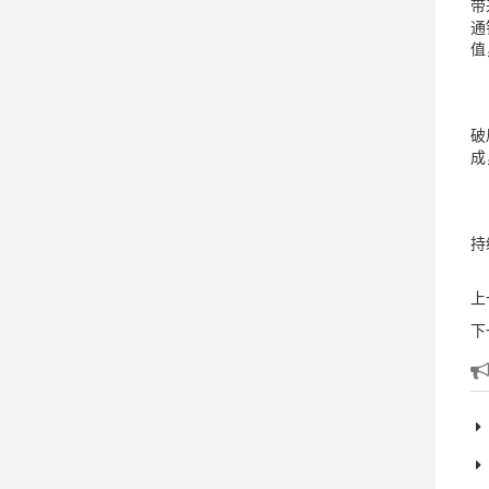
带
通
值
近
破
成
金
持
上
下