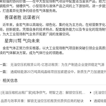
来较强的协同价值——在中大型现场制气项目中配置适当富余产品，助力
钢瓶供气、储槽供气、小型现场与液体产品之间的上下游协同，进一步提
，打造差异化竞争的综合性气体服务商。
善谋者胜 远谋者兴
年来，金宏气体以高端化、绿色化、集约化为主方向，在经营数字化、
局，创新蜕变。凭借自身的技术特点、配套服务能力以及专业化的现场制
，为大工业现场制气业务开拓更广阔的发展空间。
星奔川骛 气向未来
宏气体正努力夯实根基，以大工业现场制气项目新突破引领企业高质量
续的气体解决方案，成为气体行业的领跑者。
一篇：
无油空压机租赁公司-亿思达租赁：为生产制造企业提供稳定气源
一篇：
通威硅能源20万吨高纯晶硅项目加紧建设中，新质生产力加速提
相关信息
[无油压缩机出租厂家]纯净供气，明智之选：解锁空压机租赁最优解
[无油空
品质与效率并重：解锁无油空压机租赁优质供应商的秘诀
通威硅能