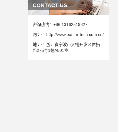
CONTACT US
咨询热线：
+86 13162519827
网 址：
http://www.eastar-tech.com.cn/
地 址：
浙江省宁波市大榭开发区信拓
路275号1幢A501室
金
2
2
2
以