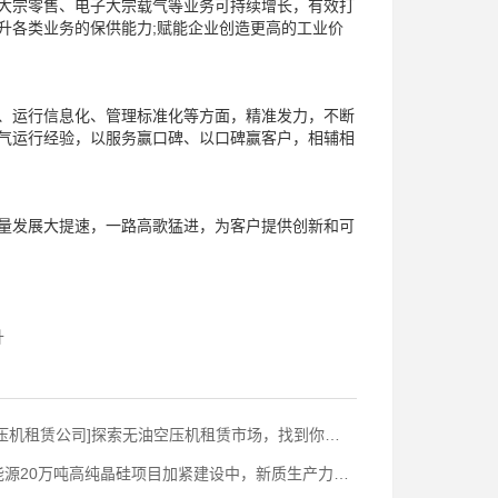
大宗零售、电子大宗载气等业务可持续增长，有效打
升各类业务的保供能力;赋能企业创造更高的工业价
运行信息化、管理标准化等方面，精准发力，不断
气运行经验，以服务赢口碑、以口碑赢客户，相辅相
发展大提速，一路高歌猛进，为客户提供创新和可
升
压机租赁公司]探索无油空压机租赁市场，找到你的‘黄金搭档
源20万吨高纯晶硅项目加紧建设中，新质生产力加速提升