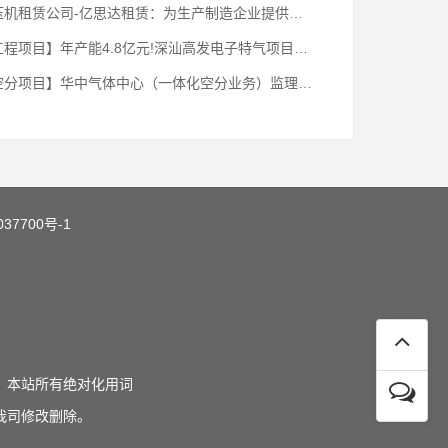
机租赁公司-亿思达租赁：为生产制造企业提供稳定气源
程项目】年产能4.8亿元!深汕高发电子特气项目获批
分项目】华中气体中心（一体化空分业务）监理项目
037700号-1
，本站所有绝对化用词
我司修改删除。